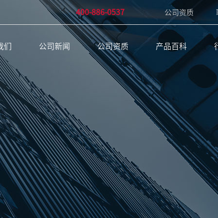
400-886-0537
公司资质
我们
公司新闻
公司资质
产品百科