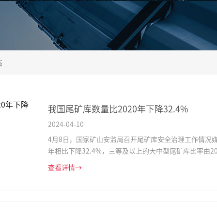
态
我国尾矿库数量比2020年下降32.4%
2024-04-10
4月8日，国家矿山安监局召开尾矿库安全治理工作情况媒
年相比下降32.4%，三等及以上的大中型尾矿库比率由2020
查看详情→