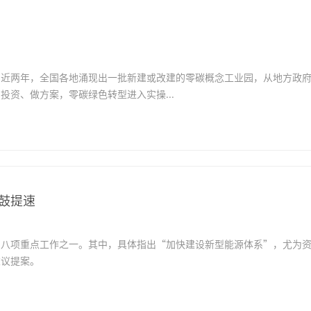
。近两年，全国各地涌现出一批新建或改建的零碳概念工业园，从地方政
资、做方案，零碳绿色转型进入实操...
鼓提速
的八项重点工作之一。其中，具体指出“加快建设新型能源体系”，尤为
建议提案。