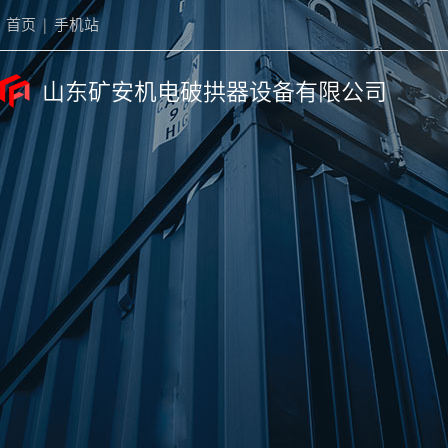
首页
手机站
|
山东矿安机电破拱器设备有限公司