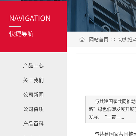
NAVIGATION
快捷导航
网站首页
∷
切实推
产品中心
关于我们
公司新闻
与共建国家共同推动
公司资质
路”绿色低碳发展开展
发展、“一带一...
产品百科
与共建国家共同推